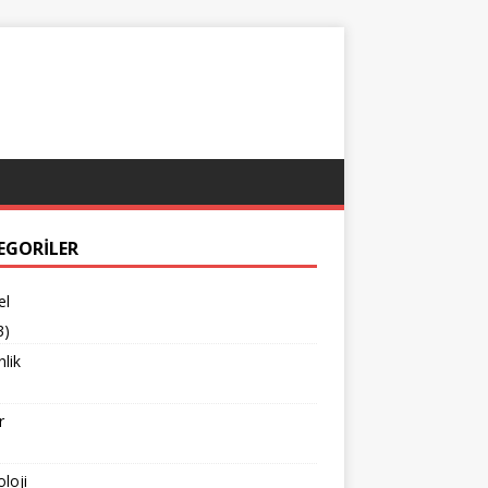
EGORILER
el
3)
lik
r
loji