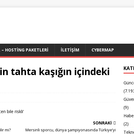
 – HOSTING PAKETLERI
İLETIŞIM
CYBERMAP
çin tahta kaşığın içindeki
KAT
Günc
(7.19
Güven
(9)
n bile riskli’
Habe
SONRAKI
(2)
lir mi?
Mersinli sporcu, dünya şampiyonasında Türkiye’yi
Tekno