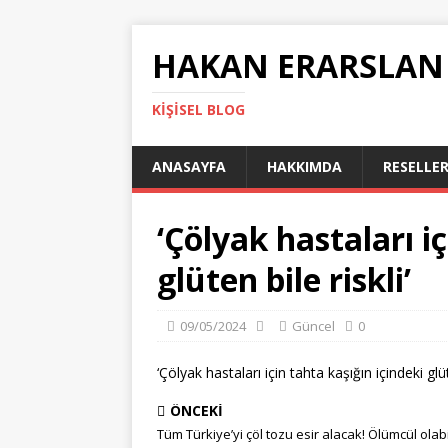
HAKAN ERARSLAN
KIŞISEL BLOG
ANASAYFA
HAKKIMDA
RESELLER
‘Çölyak hastaları i
glüten bile riskli’
09/05/2024
Güncel
0
‘Çölyak hastaları için tahta kaşığın içindeki glüte
ÖNCEKI
Tüm Türkiye’yi çöl tozu esir alacak! Ölümcül olabi