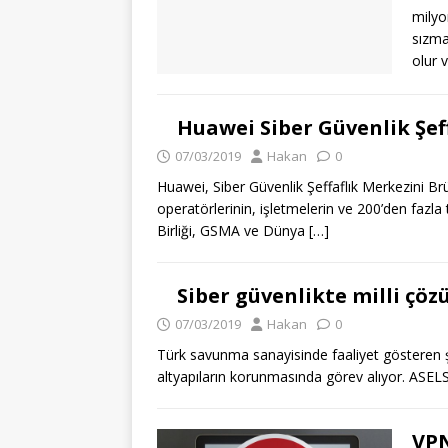
milyo
sızma
olur 
Huawei Siber Güvenlik Şeff
07/03/2019
Hakan
0
Huawei, Siber Güvenlik Şeffaflık Merkezini Br
operatörlerinin, işletmelerin ve 200’den fazla t
Birliği, GSMA ve Dünya
[…]
Siber güvenlikte milli çöz
07/03/2019
Hakan
0
Türk savunma sanayisinde faaliyet gösteren şir
altyapıların korunmasında görev alıyor. ASELSA
VPN