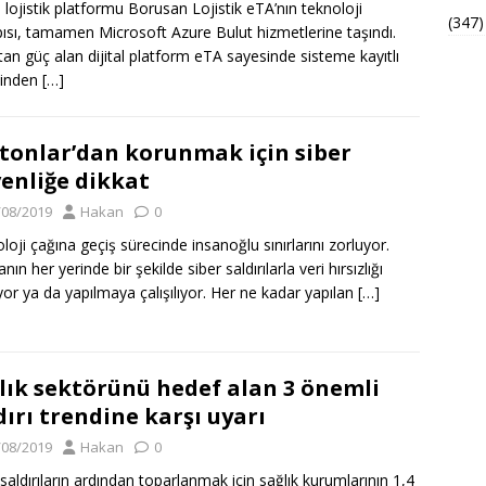
al lojistik platformu Borusan Lojistik eTA’nın teknoloji
(347)
pısı, tamamen Microsoft Azure Bulut hizmetlerine taşındı.
tan güç alan dijital platform eTA sayesinde sisteme kayıtlı
binden
[…]
tonlar’dan korunmak için siber
enliğe dikkat
/08/2019
Hakan
0
loji çağına geçiş sürecinde insanoğlu sınırlarını zorluyor.
ın her yerinde bir şekilde siber saldırılarla veri hırsızlığı
ıyor ya da yapılmaya çalışılıyor. Her ne kadar yapılan
[…]
lık sektörünü hedef alan 3 önemli
dırı trendine karşı uyarı
/08/2019
Hakan
0
 saldırıların ardından toparlanmak için sağlık kurumlarının 1,4