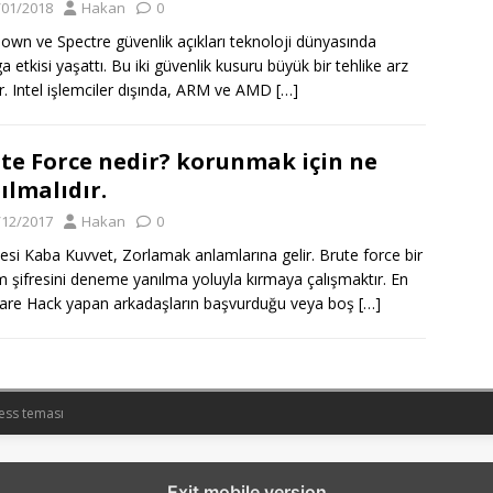
/01/2018
Hakan
0
own ve Spectre güvenlik açıkları teknoloji dünyasında
a etkisi yaşattı. Bu iki güvenlik kusuru büyük bir tehlike arz
r. Intel işlemciler dışında, ARM ve AMD
[…]
te Force nedir? korunmak için ne
ılmalıdır.
/12/2017
Hakan
0
esi Kaba Kuvvet, Zorlamak anlamlarına gelir. Brute force bir
m şifresini deneme yanılma yoluyla kırmaya çalışmaktır. En
are Hack yapan arkadaşların başvurduğu veya boş
[…]
ess teması
Exit mobile version