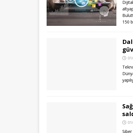
Dijit
altya
Bulut
150 
Dal
güv
01
Tekno
Dünyan
yapıl
Sağ
sal
01
Siber