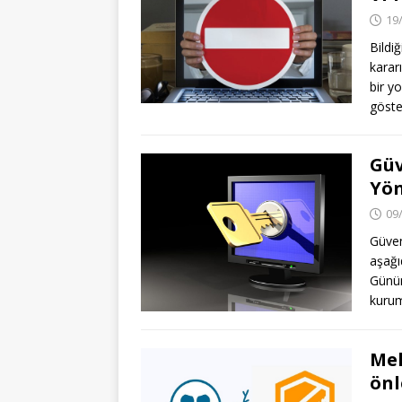
19
Bildi
karar
bir yo
göste
Güv
Yön
09
Güvenl
aşağı
Günüm
kuru
Mel
önl