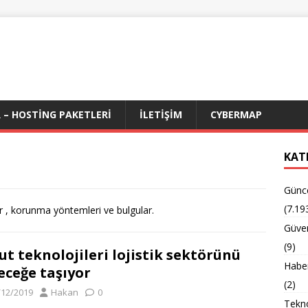
 – HOSTING PAKETLERI
İLETIŞIM
CYBERMAP
KAT
Günc
(7.19
iler , korunma yöntemleri ve bulgular.
Güven
(9)
ut teknolojileri lojistik sektörünü
Habe
eceğe taşıyor
(2)
/12/2019
Hakan
0
Tekno