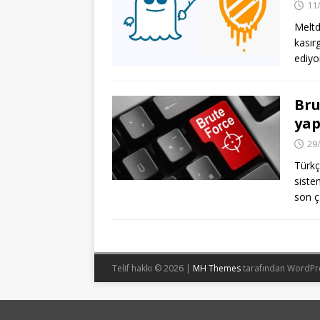
11
Meltd
kasırg
ediyo
Bru
yap
29
Türkç
siste
son ç
Telif hakkı © 2026 |
MH Themes
tarafından WordPr