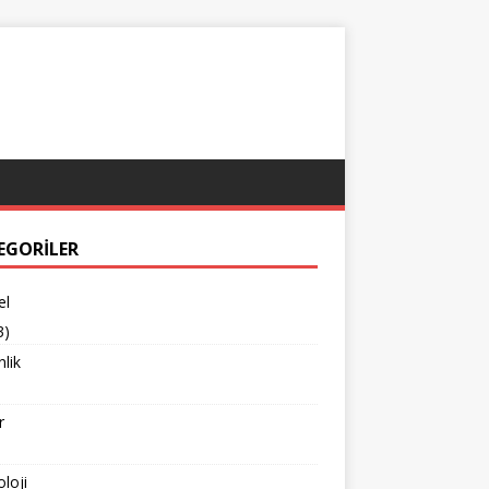
EGORILER
el
3)
lik
r
loji