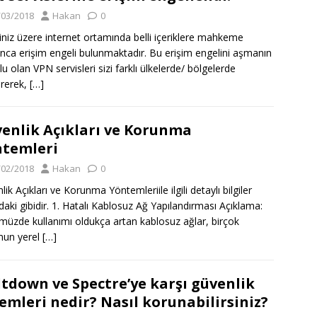
/03/2018
Hakan
0
ğiniz üzere internet ortamında belli içeriklere mahkeme
ınca erişim engeli bulunmaktadır. Bu erişim engelini aşmanın
lu olan VPN servisleri sizi farklı ülkelerde/ bölgelerde
rerek,
[…]
enlik Açıkları ve Korunma
temleri
/02/2018
Hakan
0
ik Açıkları ve Korunma Yöntemleriile ilgili detaylı bilgiler
daki gibidir. 1. Hatalı Kablosuz Ağ Yapılandırması Açıklama:
üzde kullanımı oldukça artan kablosuz ağlar, birçok
mun yerel
[…]
tdown ve Spectre’ye karşı güvenlik
emleri nedir? Nasıl korunabilirsiniz?