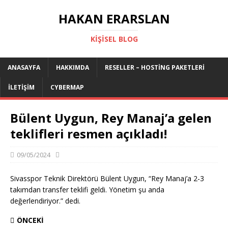
HAKAN ERARSLAN
KIŞISEL BLOG
ANASAYFA
HAKKIMDA
RESELLER – HOSTING PAKETLERI
İLETIŞIM
CYBERMAP
Bülent Uygun, Rey Manaj’a gelen
teklifleri resmen açıkladı!
09/05/2024
Sivasspor Teknik Direktörü Bülent Uygun, “Rey Manaj’a 2-3
takımdan transfer teklifi geldi. Yönetim şu anda
değerlendiriyor.” dedi.
ÖNCEKI