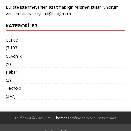
Bu site istenmeyenleri azaltmak için Akismet kullanır.
Yorum
verilerinizin nasıl işlendiğini öğrenin.
KATEGORILER
Güncel
(7.193)
Güvenlik
(9)
Haber
(2)
Teknoloji
(347)
Telif hakkı © 2026 |
MH Themes
tarafından WordPress teması