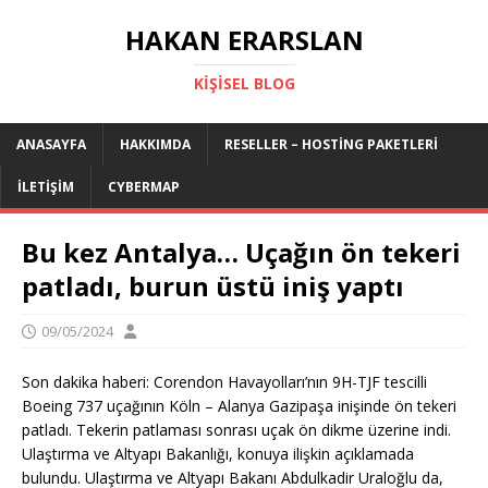
HAKAN ERARSLAN
KIŞISEL BLOG
ANASAYFA
HAKKIMDA
RESELLER – HOSTING PAKETLERI
İLETIŞIM
CYBERMAP
Bu kez Antalya… Uçağın ön tekeri
patladı, burun üstü iniş yaptı
09/05/2024
Son dakika haberi: Corendon Havayolları’nın 9H-TJF tescilli
Boeing 737 uçağının Köln – Alanya Gazipaşa inişinde ön tekeri
patladı. Tekerin patlaması sonrası uçak ön dikme üzerine indi.
Ulaştırma ve Altyapı Bakanlığı, konuya ilişkin açıklamada
bulundu. Ulaştırma ve Altyapı Bakanı Abdulkadir Uraloğlu da,