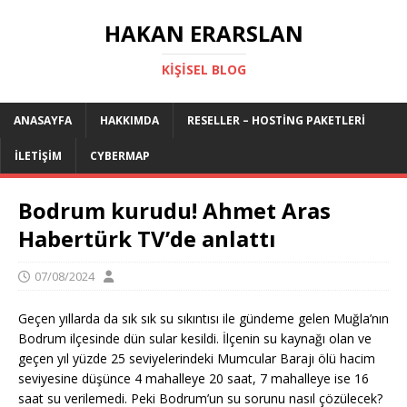
HAKAN ERARSLAN
KIŞISEL BLOG
ANASAYFA
HAKKIMDA
RESELLER – HOSTING PAKETLERI
İLETIŞIM
CYBERMAP
Bodrum kurudu! Ahmet Aras
Habertürk TV’de anlattı
07/08/2024
Geçen yıllarda da sık sık su sıkıntısı ile gündeme gelen Muğla’nın
Bodrum ilçesinde dün sular kesildi. İlçenin su kaynağı olan ve
geçen yıl yüzde 25 seviyelerindeki Mumcular Barajı ölü hacim
seviyesine düşünce 4 mahalleye 20 saat, 7 mahalleye ise 16
saat su verilemedi. Peki Bodrum’un su sorunu nasıl çözülecek?