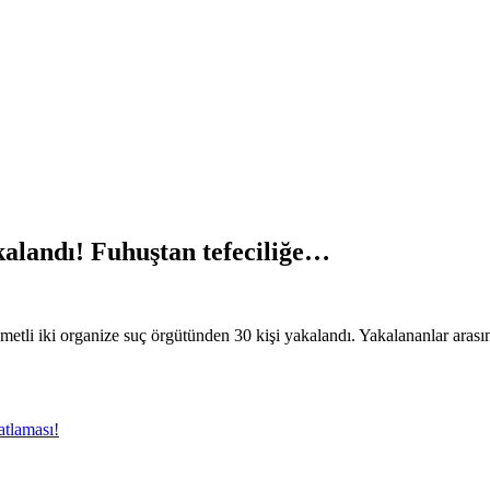
akalandı! Fuhuştan tefeciliğe…
umetli iki organize suç örgütünden 30 kişi yakalandı. Yakalananlar ara
atlaması!