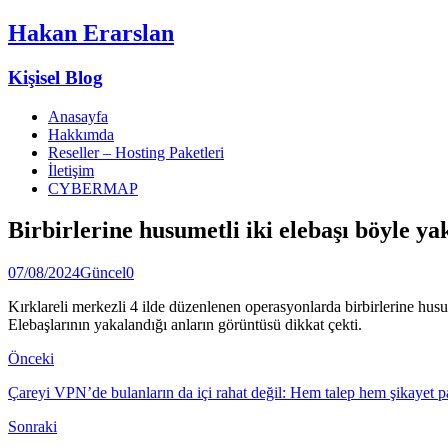
Hakan Erarslan
Kişisel Blog
Anasayfa
Hakkımda
Reseller – Hosting Paketleri
İletişim
CYBERMAP
Birbirlerine husumetli iki elebaşı böyle y
07/08/2024
Güncel
0
Kırklareli merkezli 4 ilde düzenlenen operasyonlarda birbirlerine hus
Elebaşlarının yakalandığı anların görüntüsü dikkat çekti.
Önceki
Çareyi VPN’de bulanların da içi rahat değil: Hem talep hem şikayet p
Sonraki