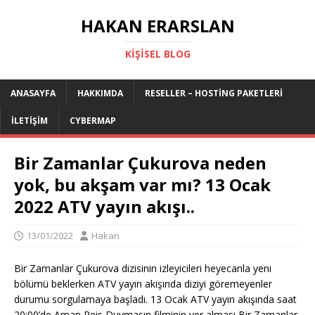
HAKAN ERARSLAN
KIŞISEL BLOG
ANASAYFA
HAKKIMDA
RESELLER – HOSTING PAKETLERI
İLETIŞIM
CYBERMAP
Bir Zamanlar Çukurova neden
yok, bu akşam var mı? 13 Ocak
2022 ATV yayın akışı..
13/01/2022
Hakan
Bir Zamanlar Çukurova dizisinin izleyicileri heyecanla yeni
bölümü beklerken ATV yayın akışında diziyi göremeyenler
durumu sorgulamaya başladı. 13 Ocak ATV yayın akışında saat
20:00’de Aman Reis Duymasın filminin yer alması Bir Zamanlar