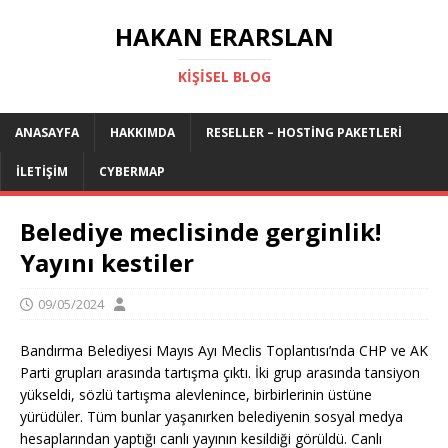
HAKAN ERARSLAN
KIŞISEL BLOG
ANASAYFA
HAKKIMDA
RESELLER – HOSTING PAKETLERI
İLETIŞIM
CYBERMAP
Belediye meclisinde gerginlik!
Yayını kestiler
09/05/2024
Bandırma Belediyesi Mayıs Ayı Meclis Toplantısı’nda CHP ve AK
Parti grupları arasında tartışma çıktı. İki grup arasında tansiyon
yükseldi, sözlü tartışma alevlenince, birbirlerinin üstüne
yürüdüler. Tüm bunlar yaşanırken belediyenin sosyal medya
hesaplarından yaptığı canlı yayının kesildiği görüldü. Canlı