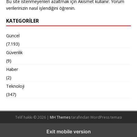
Bu site istenmeyenleri azaltmak için Akismet kullanır.
Yorum
verilerinizin nasıl işlendiğini öğrenin.
KATEGORILER
Güncel
(7.193)
Güvenlik
(9)
Haber
(2)
Teknoloji
(347)
Telif hakkı © 2026 |
MH Themes
tarafından WordPress teması
Exit mobile version