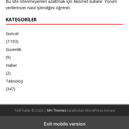
Bu site istenmeyenleri azaltmak için Akismet kullanır.
Yorum
verilerinizin nasıl işlendiğini öğrenin.
KATEGORILER
Güncel
(7.193)
Güvenlik
(9)
Haber
(2)
Teknoloji
(347)
Telif hakkı © 2026 |
MH Themes
tarafından WordPress teması
Exit mobile version