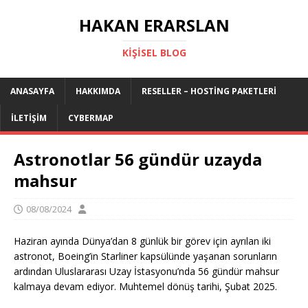
HAKAN ERARSLAN
KIŞISEL BLOG
ANASAYFA
HAKKIMDA
RESELLER – HOSTING PAKETLERI
İLETIŞIM
CYBERMAP
Astronotlar 56 gündür uzayda
mahsur
08/08/2024
Haziran ayında Dünya’dan 8 günlük bir görev için ayrılan iki
astronot, Boeing’in Starliner kapsülünde yaşanan sorunların
ardından Uluslararası Uzay İstasyonu’nda 56 gündür mahsur
kalmaya devam ediyor. Muhtemel dönüş tarihi, Şubat 2025.