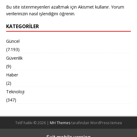
Bu site istenmeyenleri azaltmak için Akismet kullanır.
Yorum
verilerinizin nasıl işlendiğini öğrenin.
KATEGORILER
Güncel
(7.193)
Güvenlik
(9)
Haber
(2)
Teknoloji
(347)
Telif hakkı © 2026 |
MH Themes
tarafından WordPress teması