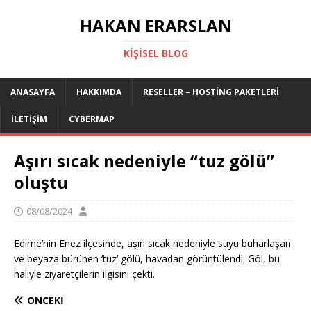
HAKAN ERARSLAN
KIŞISEL BLOG
ANASAYFA
HAKKIMDA
RESELLER – HOSTING PAKETLERI
İLETIŞIM
CYBERMAP
Aşırı sıcak nedeniyle “tuz gölü”
oluştu
08/08/2024
Edirne’nin Enez ilçesinde, aşırı sıcak nedeniyle suyu buharlaşan
ve beyaza bürünen ‘tuz’ gölü, havadan görüntülendi. Göl, bu
haliyle ziyaretçilerin ilgisini çekti.
ÖNCEKI