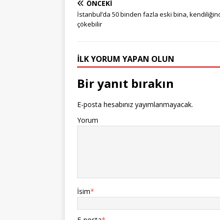
ÖNCEKI
İstanbul’da 50 binden fazla eski bina, kendiliği
çökebilir
İLK YORUM YAPAN OLUN
Bir yanıt bırakın
E-posta hesabınız yayımlanmayacak.
Yorum
İsim
*
E-posta
*