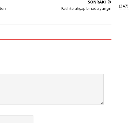
SONRAKI
(347)
nden
Fatih’te ahşap binada yangın