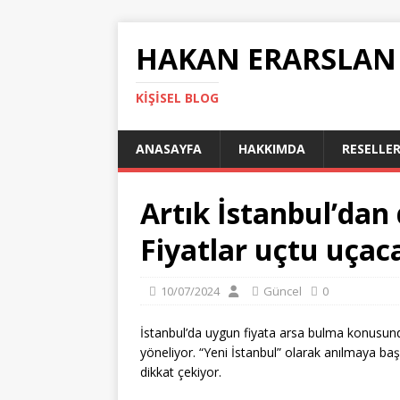
HAKAN ERARSLAN
KIŞISEL BLOG
ANASAYFA
HAKKIMDA
RESELLER
Artık İstanbul’dan 
Fiyatlar uçtu uçac
10/07/2024
Güncel
0
İstanbul’da uygun fiyata arsa bulma konusunda
yöneliyor. “Yeni İstanbul” olarak anılmaya başl
dikkat çekiyor.