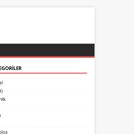
EGORILER
el
3)
lik
r
loji