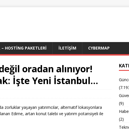
 – HOSTING PAKETLERI
İLETIŞIM
CYBERMAP
değil oradan alınıyor!
KAT
ak: İşte Yeni İstanbul…
Günc
(7.19
Güven
(9)
 zorluklar yaşayan yatırımcılar, alternatif lokasyonlara
Habe
anan Edirne, artan konut talebi ve yatırım potansiyeli ile
(2)
Tekno