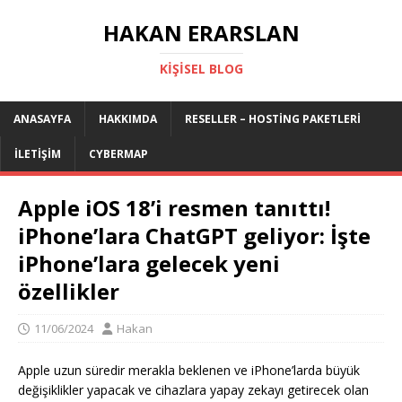
HAKAN ERARSLAN
KIŞISEL BLOG
ANASAYFA
HAKKIMDA
RESELLER – HOSTING PAKETLERI
İLETIŞIM
CYBERMAP
Apple iOS 18’i resmen tanıttı!
iPhone’lara ChatGPT geliyor: İşte
iPhone’lara gelecek yeni
özellikler
11/06/2024
Hakan
Apple uzun süredir merakla beklenen ve iPhone’larda büyük
değişiklikler yapacak ve cihazlara yapay zekayı getirecek olan