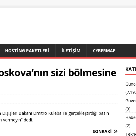
 – HOSTING PAKETLERI
İLETIŞIM
CYBERMAP
skova’nın sizi bölmesine
KAT
Günc
(7.19
Güven
(9)
Dışişleri Bakanı Dmitro Kuleba ile gerçekleştirdiği basın
Habe
in vermeyin” dedi.
(2)
SONRAKI
Tekno