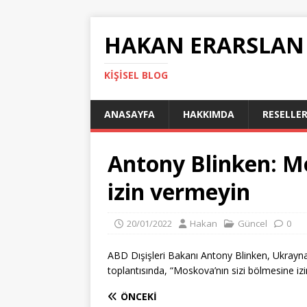
HAKAN ERARSLAN
KIŞISEL BLOG
ANASAYFA
HAKKIMDA
RESELLER
Antony Blinken: Mo
izin vermeyin
20/01/2022
Hakan
Güncel
0
ABD Dışişleri Bakanı Antony Blinken, Ukrayna 
toplantısında, “Moskova’nın sizi bölmesine iz
ÖNCEKI