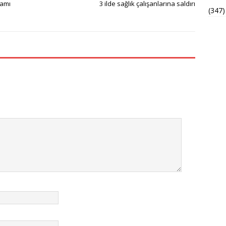
kamı
3 ilde sağlık çalışanlarına saldırı
(347)