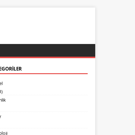
EGORILER
el
3)
lik
r
loji