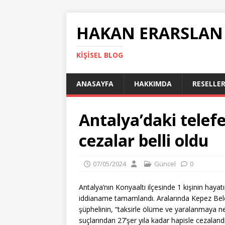
HAKAN ERARSLAN
KIŞISEL BLOG
ANASAYFA
HAKKIMDA
RESELLER
Antalya’daki telef
cezalar belli oldu
07/05/2024
Güncel
0
Antalya’nın Konyaaltı ilçesinde 1 kişinin hayatın
iddianame tamamlandı. Aralarında Kepez Bel
şüphelinin, “taksirle ölüme ve yaralanmaya ne
suçlarından 27’şer yıla kadar hapisle cezalan