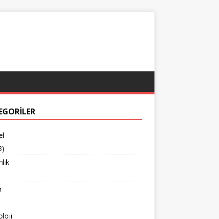
EGORILER
el
3)
lik
r
loji