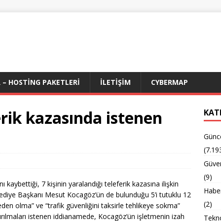
 – HOSTING PAKETLERI
İLETIŞIM
CYBERMAP
erik kazasında istenen
KAT
Günc
(7.19
Güven
(9)
ı kaybettiği, 7 kişinin yaralandığı teleferik kazasına ilişkin
Habe
ediye Başkanı Mesut Kocagöz’ün de bulunduğu 5’i tutuklu 12
(2)
den olma” ve “trafik güvenliğini taksirle tehlikeye sokma”
dırılmaları istenen iddianamede, Kocagöz’ün işletmenin izah
Tekno