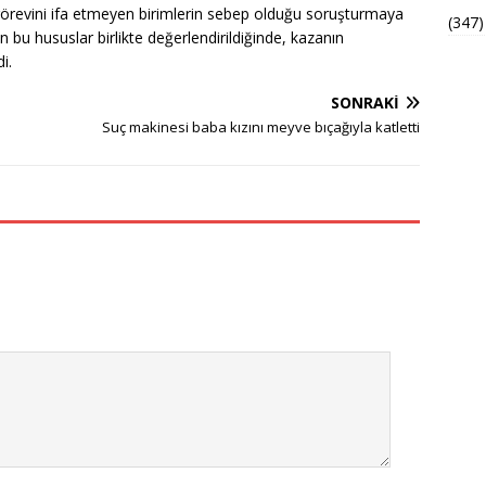
görevini ifa etmeyen birimlerin sebep olduğu soruşturmaya
(347)
bu hususlar birlikte değerlendirildiğinde, kazanın
i.
SONRAKI
Suç makinesi baba kızını meyve bıçağıyla katletti