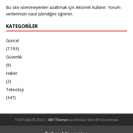
Bu site istenmeyenleri azaltmak için Akismet kullanır.
Yorum
verilerinizin nasıl işlendiğini öğrenin.
KATEGORILER
Güncel
(7.193)
Güvenlik
(9)
Haber
(2)
Teknoloji
(347)
Telif hakkı © 2026 |
MH Themes
tarafından WordPress teması