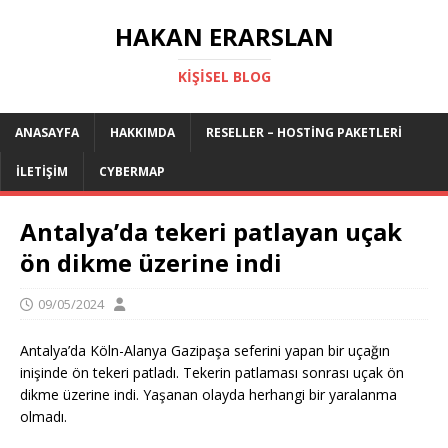
HAKAN ERARSLAN
KIŞISEL BLOG
ANASAYFA
HAKKIMDA
RESELLER – HOSTING PAKETLERI
İLETIŞIM
CYBERMAP
Antalya’da tekeri patlayan uçak
ön dikme üzerine indi
09/05/2024
Antalya’da Köln-Alanya Gazipaşa seferini yapan bir uçağın
inişinde ön tekeri patladı. Tekerin patlaması sonrası uçak ön
dikme üzerine indi. Yaşanan olayda herhangi bir yaralanma
olmadı.