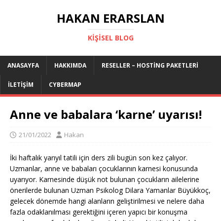
HAKAN ERARSLAN
KIŞISEL BLOG
ANASAYFA
HAKKIMDA
RESELLER – HOSTING PAKETLERI
İLETIŞIM
CYBERMAP
Anne ve babalara ‘karne’ uyarısı!
21/01/2022
Hakan
İki haftalık yarıyıl tatili için ders zili bugün son kez çalıyor.
Uzmanlar, anne ve babaları çocuklarının karnesi konusunda
uyarıyor. Karnesinde düşük not bulunan çocukların ailelerine
önerilerde bulunan Uzman Psikolog Dilara Yamanlar Büyükkoç,
gelecek dönemde hangi alanların geliştirilmesi ve nelere daha
fazla odaklanılması gerektiğini içeren yapıcı bir konuşma