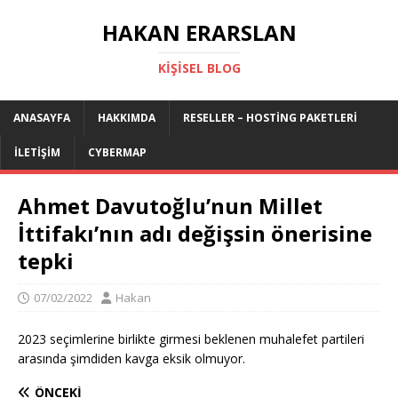
HAKAN ERARSLAN
KIŞISEL BLOG
ANASAYFA
HAKKIMDA
RESELLER – HOSTING PAKETLERI
İLETIŞIM
CYBERMAP
Ahmet Davutoğlu’nun Millet
İttifakı’nın adı değişsin önerisine
tepki
07/02/2022
Hakan
2023 seçimlerine birlikte girmesi beklenen muhalefet partileri
arasında şimdiden kavga eksik olmuyor.
ÖNCEKI