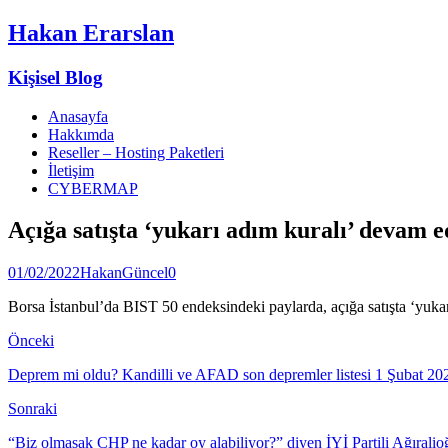
Hakan Erarslan
Kişisel Blog
Anasayfa
Hakkımda
Reseller – Hosting Paketleri
İletişim
CYBERMAP
Açığa satışta ‘yukarı adım kuralı’ devam e
01/02/2022
Hakan
Güncel
0
Borsa İstanbul’da BIST 50 endeksindeki paylarda, açığa satışta ‘yuka
Önceki
Deprem mi oldu? Kandilli ve AFAD son depremler listesi 1 Şubat 202
Sonraki
“Biz olmasak CHP ne kadar oy alabiliyor?” diyen İYİ Partili Ağırali