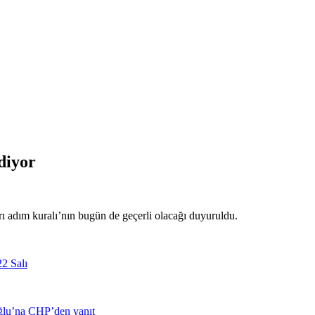
diyor
rı adım kuralı’nın bugün de geçerli olacağı duyuruldu.
2 Salı
oğlu’na CHP’den yanıt