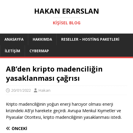
HAKAN ERARSLAN
KIŞISEL BLOG
ANASAYFA
HAKKIMDA
RESELLER – HOSTING PAKETLERI
İLETIŞIM
CYBERMAP
AB’den kripto madenciliğin
yasaklanması çağrısı
20/01/2022
Hakan
Kripto madenciliğinin yoğun enerji harcıyor olması enerji
krizindeki AB’yi harekete geçirdi. Avrupa Menkul Kıymetler ve
Piyasalar Otoritesi, kripto madenciliğinin yasaklanması istedi.
ÖNCEKI