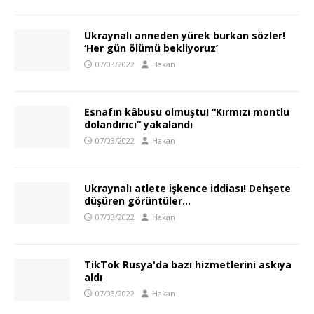
Ukraynalı anneden yürek burkan sözler!
‘Her gün ölümü bekliyoruz’
07/03/2022
Hakan
Esnafın kâbusu olmuştu! “Kırmızı montlu
dolandırıcı” yakalandı
07/03/2022
Hakan
Ukraynalı atlete işkence iddiası! Dehşete
düşüren görüntüler…
07/03/2022
Hakan
TikTok Rusya'da bazı hizmetlerini askıya
aldı
07/03/2022
Hakan