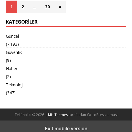
1
2
…
30
»
KATEGORILER
Güncel
(7.193)
Güvenlik
(9)
Haber
(2)
Teknoloji
(347)
Telif hakkı © 2026 |
MH Themes
tarafından WordPress teması
Exit mobile version