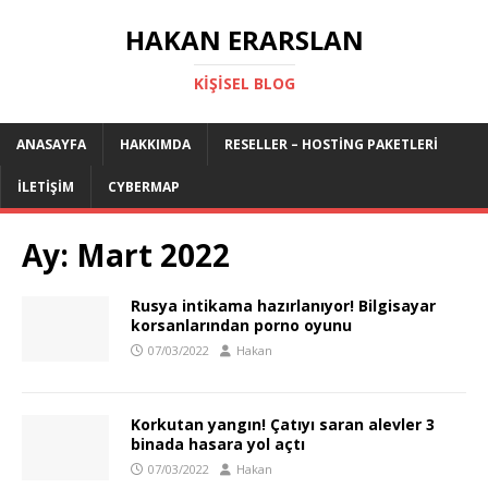
HAKAN ERARSLAN
KIŞISEL BLOG
ANASAYFA
HAKKIMDA
RESELLER – HOSTING PAKETLERI
İLETIŞIM
CYBERMAP
Ay:
Mart 2022
Rusya intikama hazırlanıyor! Bilgisayar
korsanlarından porno oyunu
07/03/2022
Hakan
Korkutan yangın! Çatıyı saran alevler 3
binada hasara yol açtı
07/03/2022
Hakan